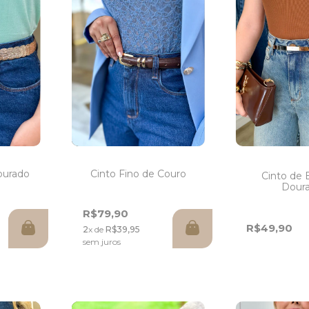
Cinto Fino de Couro
ourado
Cinto de E
Dour
R$79,90
R$49,90
2
x de
R$39,95
sem juros