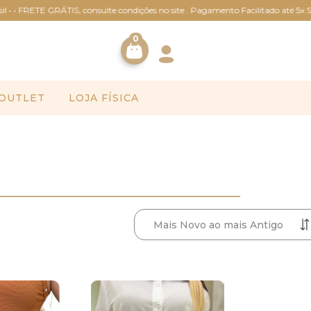
 GRÁTIS, consulte condições no site . Pagamento Facilitado até 5x Sem Juros •
0
OUTLET
LOJA FÍSICA