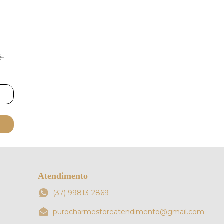
ê-
Atendimento
(37) 99813-2869
purocharmestoreatendimento@gmail.com