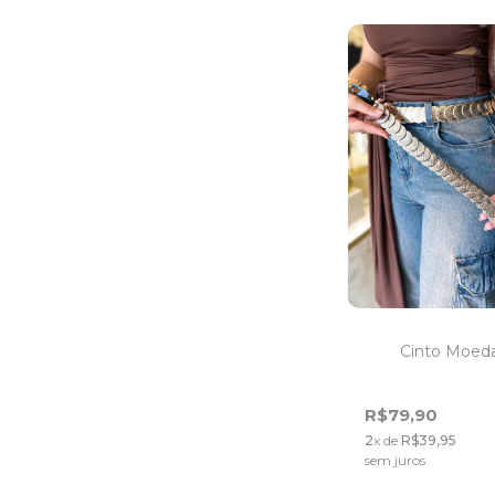
Cinto Moed
R$79,90
2
x de
R$39,95
sem juros