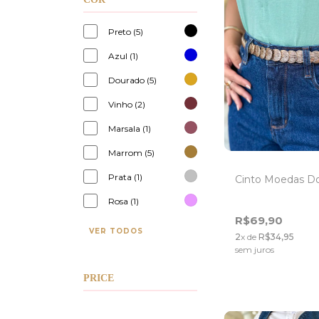
Preto (5)
Azul (1)
Dourado (5)
Vinho (2)
Marsala (1)
Marrom (5)
Prata (1)
Cinto Moedas D
Rosa (1)
R$69,90
VER TODOS
2
x de
R$34,95
sem juros
PRICE