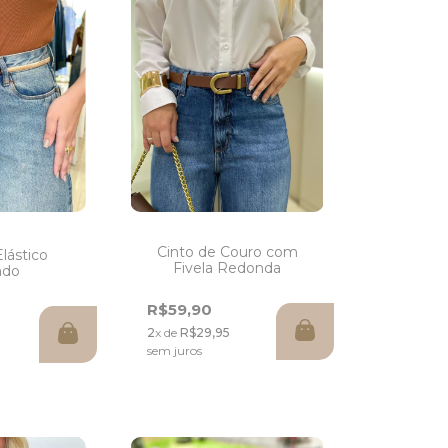
Cinto de Couro com
lástico
Fivela Redonda
ado
R$59,90
2
x de
R$29,95
sem juros