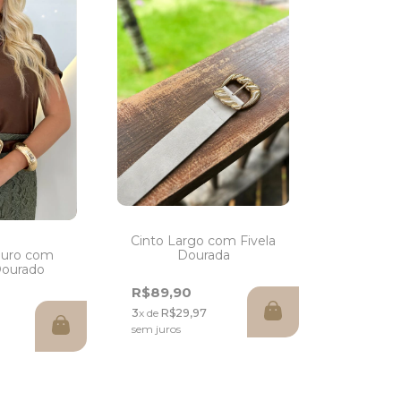
Cinto Largo com Fivela
Dourada
ouro com
Dourado
R$89,90
3
x de
R$29,97
sem juros