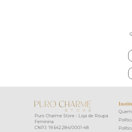
Q
Instit
Quem
Puro Charme Store - Loja de Roupa
Políti
Feminina
CNPJ:
19.642.284/0001-48
Políti