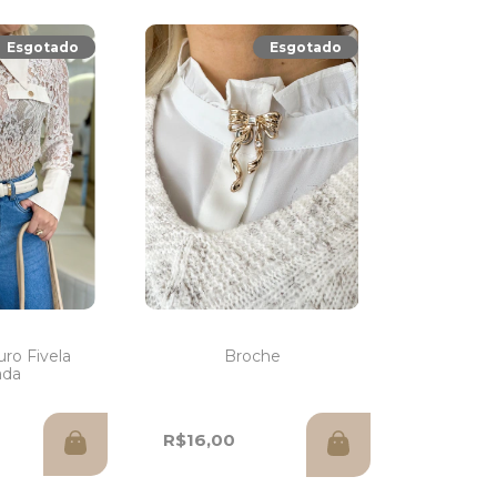
Esgotado
Esgotado
uro Fivela
Broche
ada
R$16,00