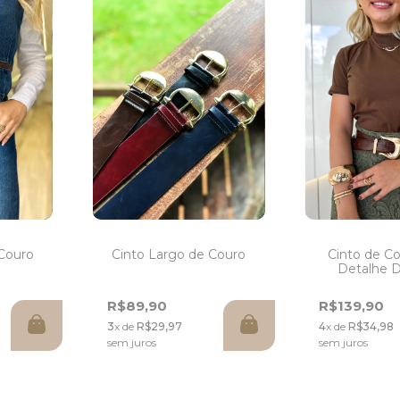
Cinto Largo de Couro
 Couro
Cinto de C
Detalhe 
R$89,90
R$139,90
3
x de
R$29,97
4
x de
R$34,98
sem juros
sem juros