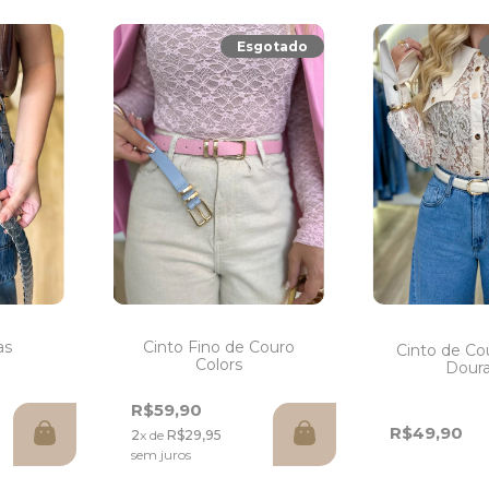
Esgotado
Cinto Fino de Couro
as
Cinto de Co
Colors
Dour
R$59,90
R$49,90
2
x de
R$29,95
sem juros